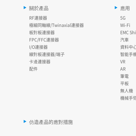
關於產品
應用
RF連接器
5G
極細同軸線/Twinaxial連接器
Wi-Fi
板對板連接器
EMC Shi
FPC/FFC連接器
汽車
I/O連接器
資料中
線對板連接器/端子
智能手
卡邊連接器
VR
配件
AR
筆電
平板
無人機
機械手
仿造產品的應對措施