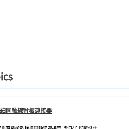
ics
/極細同軸線對板連接器
0度出線垂直插拔款極細同軸線連接器, 帶EMC 屏蔽設計