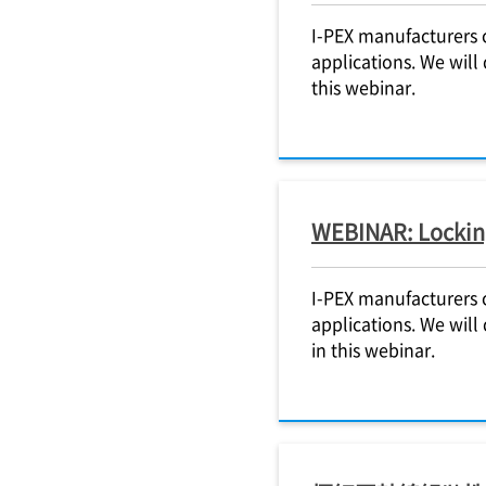
I-PEX
manufacturers c
applications. We will
this webinar.
WEBINAR: Locking
I-PEX
manufacturers c
applications. We will
in this webinar.