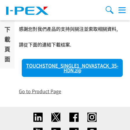
移至主內容
Menu
搜索
下
感謝您對我們產品的支持與關注並索取相關資料,
載
請從下面的連結下載檔案.
頁
面
TOUCHSTONE_SINGLE1_NOVASTACK_35-
HDN.zip
Go to Product Page