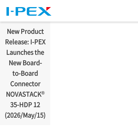
移至主內容
New Product
Release:
I-PEX
Launches the
New Board-
to-Board
Connector
®
NOVASTACK
35-HDP 12
(2026/May/15)