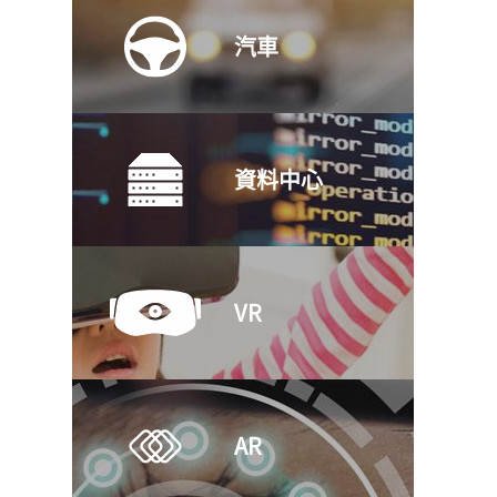
®
(ZENSHIELD
汽車
)
資料中心
VR
AR