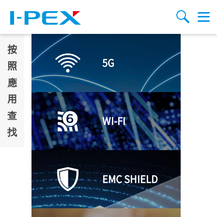
移至主內容
Menu
搜索
按
5G
照
應
用
查
WI-FI
找
EMC SHIELD