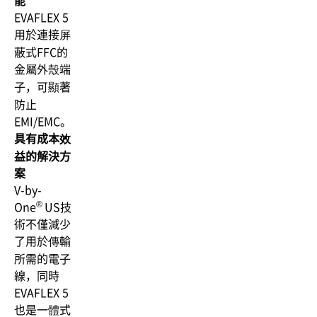
能
EVAFLEX 5
用於連接屏
蔽式FFC的
金屬外殼端
子，可顯著
防止
EMI/EMC。
具有成本效
益的解決方
案
V-by-
®
One
US技
術不僅減少
了用於傳輸
所需的電子
線，同時
EVAFLEX 5
也是一體式