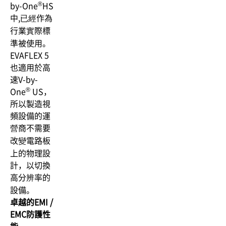
®
by-One
HS
中,已經作為
行業實際標
準被使用。
EVAFLEX 5
也適用於高
速V-by-
®
One
US，
所以製造視
頻設備的運
營商不需要
改變電路板
上的物理設
計，以切換
高分辨率的
設備。
卓越的EMI /
EMC防護性