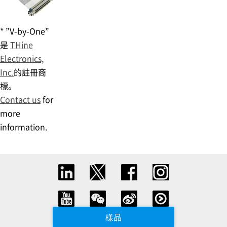
* ”V-by-One”
是
THine
Electronics,
Inc.
的註冊商
標。
Contact us
for
more
information.
樣品